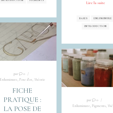
INTRODUCTION
PIGMENTS
Lire la suite
BASES
ENLUMINURE
INTRODUCTION
par
0
Enluminure
,
Pose d'or
,
Théorie
FICHE
PRATIQUE :
par
0
Enluminure
,
Pigments
,
Thé
LA POSE DE