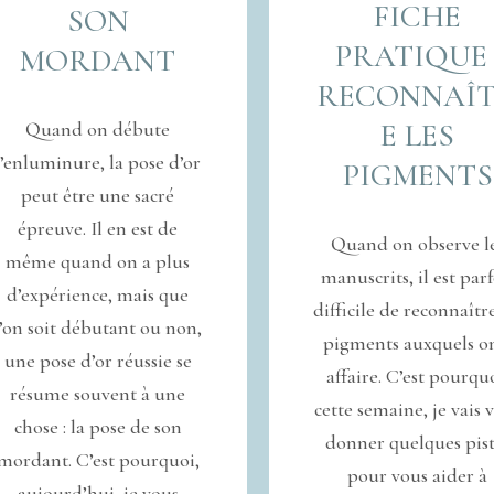
FICHE
SON
PRATIQUE 
MORDANT
RECONNAÎ
E LES
Quand on débute
l’enluminure, la pose d’or
PIGMENTS
peut être une sacré
épreuve. Il en est de
Quand on observe l
même quand on a plus
manuscrits, il est parf
d’expérience, mais que
difficile de reconnaître
l’on soit débutant ou non,
pigments auxquels o
une pose d’or réussie se
affaire. C’est pourqu
résume souvent à une
cette semaine, je vais 
chose : la pose de son
donner quelques pist
mordant. C’est pourquoi,
pour vous aider à
aujourd’hui, je vous