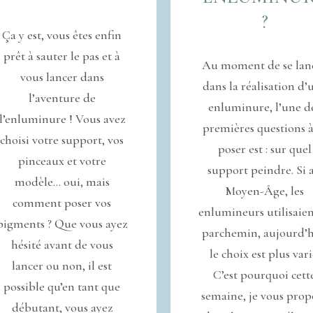
?
Ça y est, vous êtes enfin
prêt à sauter le pas et à
Au moment de se lan
vous lancer dans
dans la réalisation d’
l’aventure de
enluminure, l’une d
l’enluminure ! Vous avez
premières questions à
choisi votre support, vos
poser est : sur quel
pinceaux et votre
support peindre. Si 
modèle… oui, mais
Moyen-Âge, les
comment poser vos
enlumineurs utilisaien
pigments ? Que vous ayez
parchemin, aujourd’h
hésité avant de vous
le choix est plus vari
lancer ou non, il est
C’est pourquoi cett
possible qu’en tant que
semaine, je vous prop
débutant, vous ayez