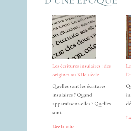
D’UNE ÉPOQUE
Les écritures insulaires : des
Le
origines au XIIe siècle
l’
Quelles sont les écritures
Qu
insulaires ? Quand
in
apparaîssent-elles ? Quelles
dé
sont…
Li
Lire la suite