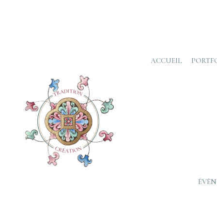
ACCUEIL
PORTF
0
Partages
ÉVÈN