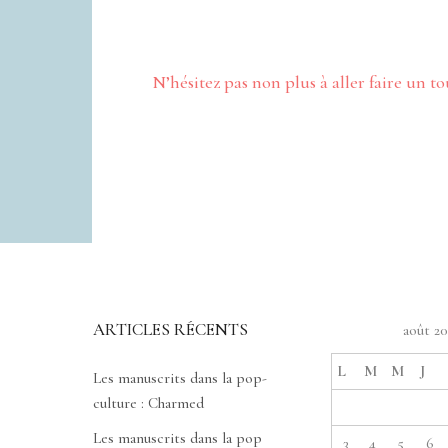
N’hésitez pas non plus à aller faire un 
ARTICLES RÉCENTS
août 2
L
M
M
J
Les manuscrits dans la pop-
culture : Charmed
Les manuscrits dans la pop
3
4
5
6