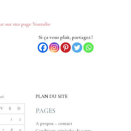
tour sur ma page Youtube
Si ça vous plait, partagez !
PLAN DU SITE
026
V
S
D
PAGES
1
2
A propos – contact
7
8
9
Conditions générales de vente