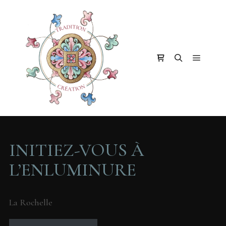
Menu pr
Barre de boutique
Rechercher
INITIEZ-VOUS À
L’ENLUMINURE
La Rochelle