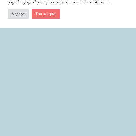
page "réglages" pour personnaliser votre consentement.
Réglages
Tout accepter