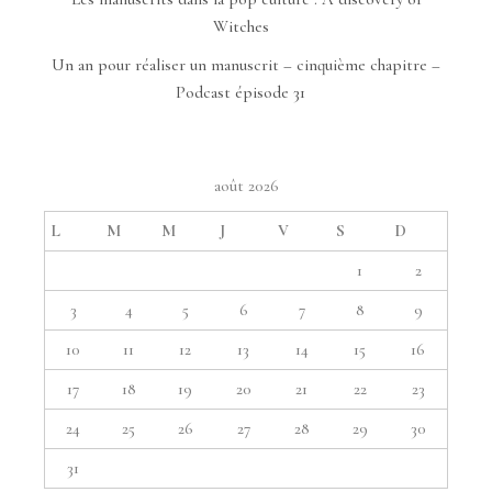
Witches
Un an pour réaliser un manuscrit – cinquième chapitre –
Podcast épisode 31
août 2026
L
M
M
J
V
S
D
1
2
3
4
5
6
7
8
9
10
11
12
13
14
15
16
17
18
19
20
21
22
23
24
25
26
27
28
29
30
31