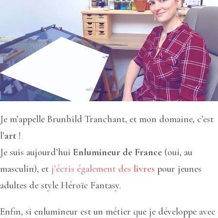
Je m’appelle Brunhild Tranchant, et mon domaine, c’est
l’
art
!
Je suis aujourd’hui
Enlumineur de France
(oui, au
masculin), et
j’écris également des
livres
pour jeunes
adultes de style Héroïc Fantasy.
Enfin, si enlumineur est un métier que je développe avec