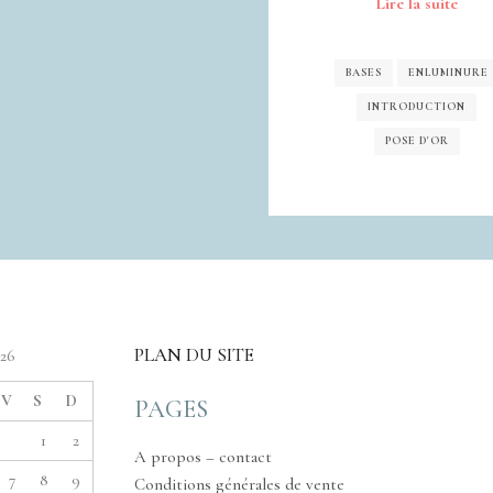
Lire la suite
BASES
ENLUMINURE
INTRODUCTION
POSE D'OR
PLAN DU SITE
026
V
S
D
PAGES
1
2
A propos – contact
7
8
9
Conditions générales de vente