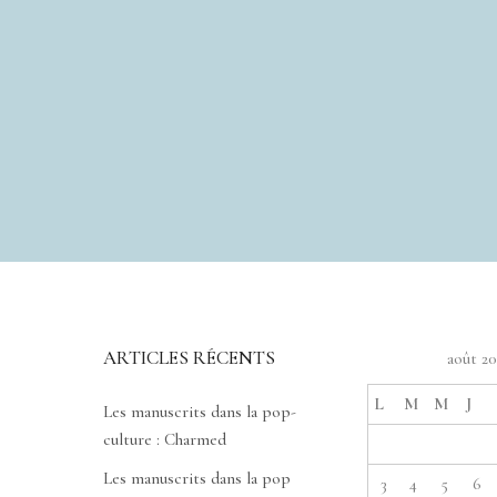
ARTICLES RÉCENTS
août 2
L
M
M
J
Les manuscrits dans la pop-
culture : Charmed
Les manuscrits dans la pop
3
4
5
6