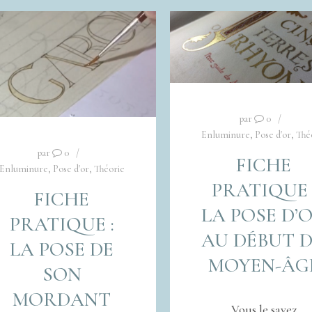
par
0
Enluminure
,
Pose d'or
,
Thé
par
0
FICHE
Enluminure
,
Pose d'or
,
Théorie
PRATIQUE 
FICHE
LA POSE D’
PRATIQUE :
AU DÉBUT 
LA POSE DE
MOYEN-ÂG
SON
MORDANT
Vous le savez