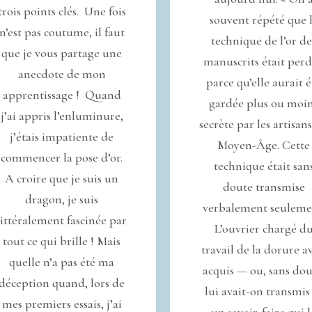
trois points clés. Une fois
souvent répété que 
n’est pas coutume, il faut
technique de l’or de
que je vous partage une
manuscrits était per
anecdote de mon
parce qu’elle aurait é
apprentissage ! Quand
gardée plus ou moi
j’ai appris l’enluminure,
secrète par les artisan
j’étais impatiente de
Moyen-Âge. Cette
commencer la pose d’or.
technique était san
A croire que je suis un
doute transmise
dragon, je suis
verbalement seuleme
littéralement fascinée par
L’ouvrier chargé d
tout ce qui brille ! Mais
travail de la dorure a
quelle n’a pas été ma
acquis — ou, sans dou
déception quand, lors de
lui avait-on transmi
mes premiers essais, j’ai
un savoir-faire qui l