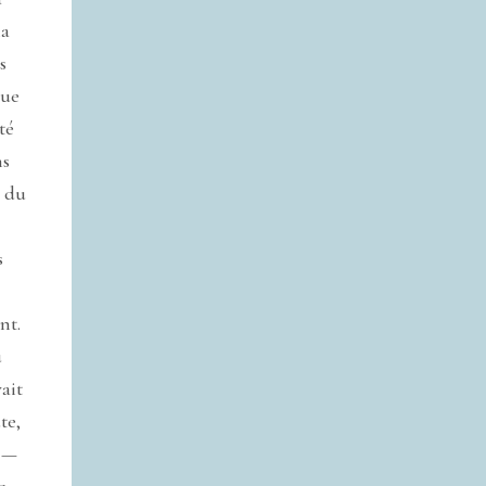
la
s
due
té
ns
s du
s
nt.
u
vait
te,
s —
e