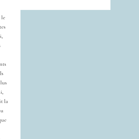
 le
tes
i,
s
nts
ls
plus
i,
t la
du
que
a