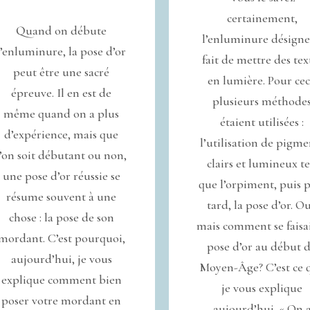
certainement,
Quand on débute
l’enluminure désigne
l’enluminure, la pose d’or
fait de mettre des tex
peut être une sacré
en lumière. Pour cec
épreuve. Il en est de
plusieurs méthode
même quand on a plus
étaient utilisées :
d’expérience, mais que
l’utilisation de pigme
l’on soit débutant ou non,
clairs et lumineux te
une pose d’or réussie se
que l’orpiment, puis 
résume souvent à une
tard, la pose d’or. Ou
chose : la pose de son
mais comment se faisai
mordant. C’est pourquoi,
pose d’or au début 
aujourd’hui, je vous
Moyen-Âge? C’est ce 
explique comment bien
je vous explique
poser votre mordant en
aujourd’hui. « On 