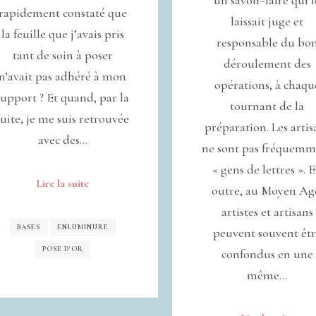
rapidement constaté que
laissait juge et
la feuille que j’avais pris
responsable du bo
tant de soin à poser
déroulement des
n’avait pas adhéré à mon
opérations, à chaqu
support ? Et quand, par la
tournant de la
suite, je me suis retrouvée
préparation. Les artis
avec des…
ne sont pas fréquemm
« gens de lettres ». 
Lire la suite
outre, au Moyen Ag
artistes et artisans
BASES
ENLUMINURE
peuvent souvent êt
POSE D'OR
confondus en une
même…