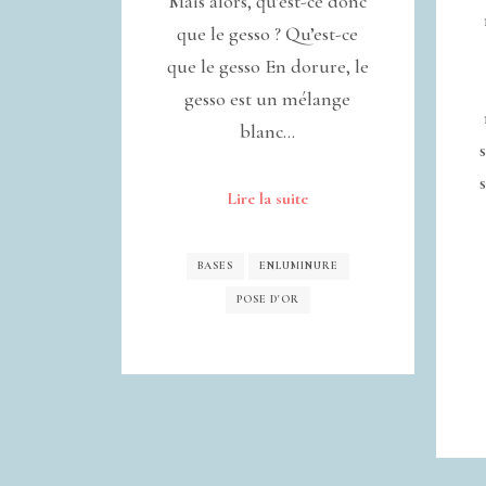
Mais alors, qu’est-ce donc
que le gesso ? Qu’est-ce
que le gesso En dorure, le
gesso est un mélange
blanc…
Lire la suite
BASES
ENLUMINURE
POSE D'OR