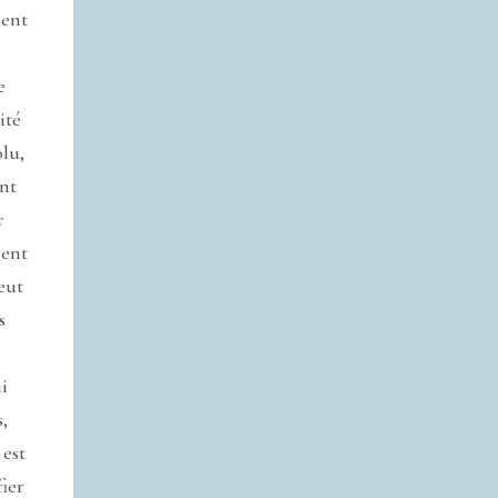
ment
e
ité
olu,
ent
r
ment
eut
s
a
i
,
est
fier