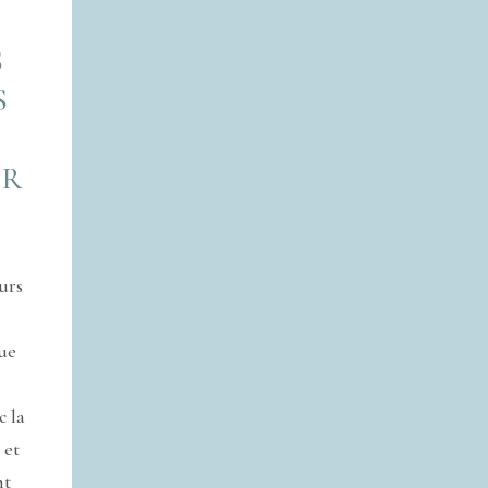
S
S
UR
E
urs
que
c la
 et
nt