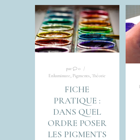
par
0
Enluminure
,
Pigments
,
Théorie
FICHE
PRATIQUE :
DANS QUEL
ORDRE POSER
LES PIGMENTS