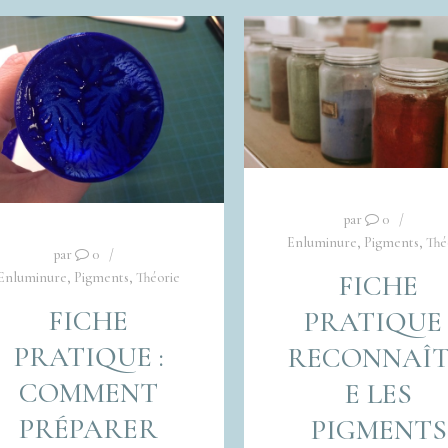
par
0
Enluminure
,
Pigments
,
Thé
par
0
FICHE
Enluminure
,
Pigments
,
Théorie
FICHE
PRATIQUE 
PRATIQUE :
RECONNAÎ
COMMENT
E LES
PRÉPARER
PIGMENTS