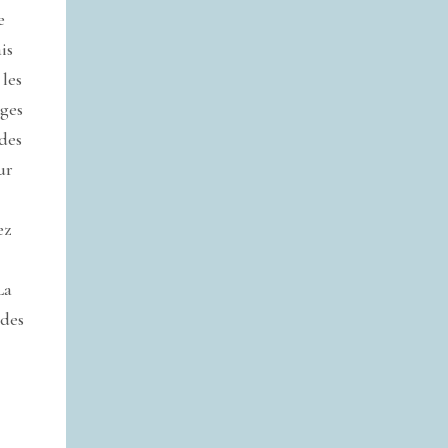
e
is
les
ages
 des
ur
ez
La
 des