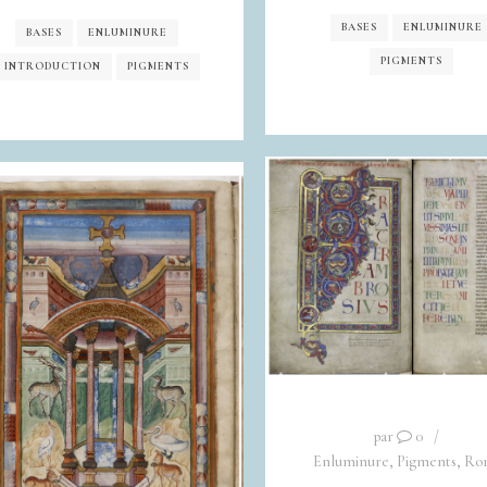
BASES
ENLUMINURE
BASES
ENLUMINURE
PIGMENTS
INTRODUCTION
PIGMENTS
par
0
Enluminure
,
Pigments
,
Ro