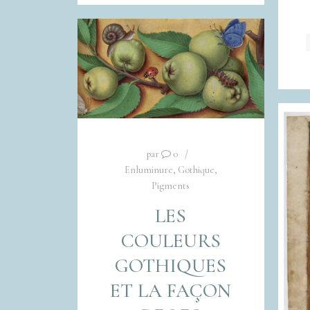
par
0
Enluminure
,
Gothique
,
Pigments
LES
COULEURS
GOTHIQUES
ET LA FAÇON