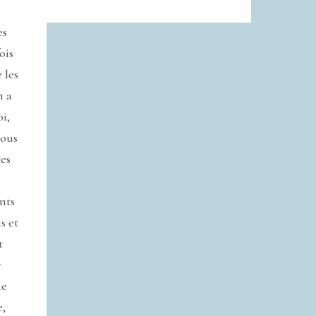
es
ois
 les
n a
oi,
vous
es
nts
s et
t
r
he
e,