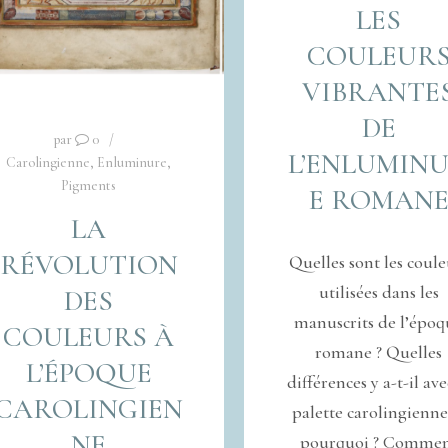
LES
COULEUR
VIBRANTE
DE
par
0
L’ENLUMIN
Carolingienne
,
Enluminure
,
Pigments
E ROMAN
LA
RÉVOLUTION
Quelles sont les coule
utilisées dans les
DES
manuscrits de l’épo
COULEURS À
romane ? Quelles
L’ÉPOQUE
différences y a-t-il ave
CAROLINGIEN
palette carolingienne
NE
pourquoi ? Comme