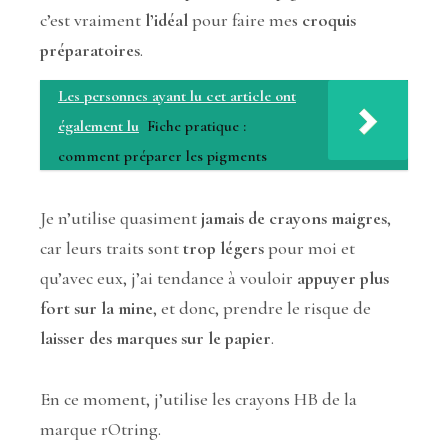
c’est vraiment
l’idéal
pour faire mes
croquis
préparatoires
.
Les personnes ayant lu cet article ont
également lu
Fiche pratique :
comment préparer les pigments
Je n’utilise quasiment
jamais de crayons maigres
,
car leurs traits sont
trop légers
pour moi et
qu’avec eux, j’ai tendance à vouloir
appuyer plus
fort sur la mine
, et donc, prendre le risque de
laisser des marques sur le papier
.
En ce moment, j’utilise les crayons HB de la
marque rOtring.