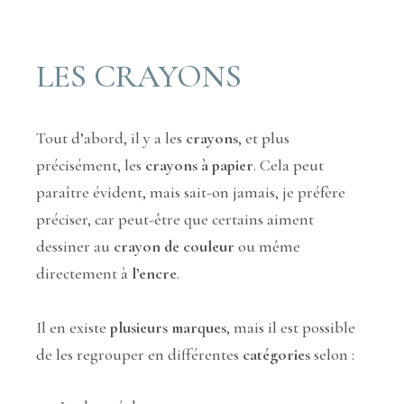
LES CRAYONS
Tout d’abord, il y a les
crayons
, et plus
précisément, les
crayons à papier
. Cela peut
paraître évident, mais sait-on jamais, je préfère
préciser, car peut-être que certains aiment
dessiner au
crayon de couleur
ou même
directement à
l’encre
.
Il en existe
plusieurs marques
, mais il est possible
de les regrouper en différentes
catégories
selon :