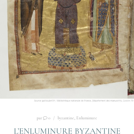
par
0
byzantine
,
Enluminure
L’ENLUMINURE BYZANTINE