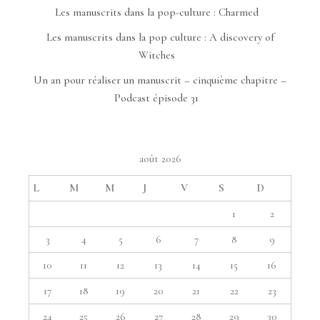
Les manuscrits dans la pop-culture : Charmed
Les manuscrits dans la pop culture : A discovery of
Witches
Un an pour réaliser un manuscrit – cinquième chapitre –
Podcast épisode 31
août 2026
L
M
M
J
V
S
D
1
2
3
4
5
6
7
8
9
10
11
12
13
14
15
16
17
18
19
20
21
22
23
24
25
26
27
28
29
30