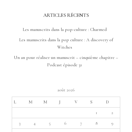
ARTICLES RÉCENTS
Les manuscrits dans la pop-culture : Charmed
Les manuscrits dans la pop culture : A discovery of
Witches
Un an pour réaliser un manuscrit – cinquième chapitre –
Podcast épisode 31
août 2026
L
M
M
J
V
S
D
1
2
3
4
5
6
7
8
9