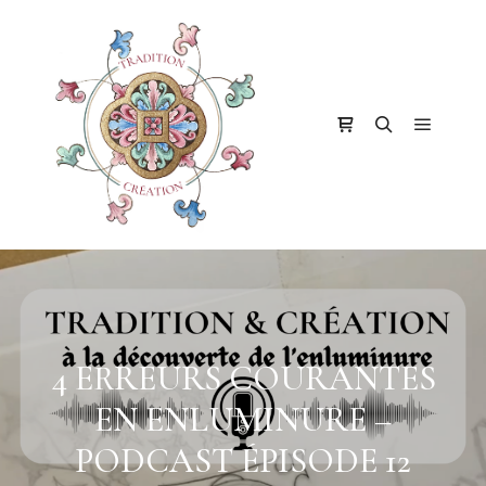
Menu pr
Barre de boutique
Rechercher
4 ERREURS COURANTES
EN ENLUMINURE –
PODCAST ÉPISODE 12