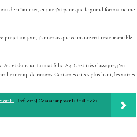
tout de m’amuser, et que j’ai peur que le grand format ne me
 ce projet un jour, j’aimerais que ce manuscrit reste
maniable
.
t
.
 A3, et donc un format folio A4. C’est très classique, j’en
ur beaucoup de raisons. Certaines citées plus haut, les autres
ement lu
[Défi caro] Comment poser la feuille d'or