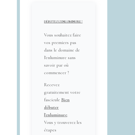
DÉBUTEZ L'ENLUMINURE !
Vous souhaitez faire
vos premiers pas
dans le domaine de
l'enluminure sans
savoir par où
commencer ?
Recevez
gratuitement votre
fascicule
Bien
débuter
l'enluminure
.
Vous y trouverez les
étapes