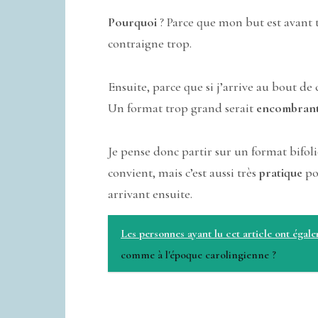
Pourquoi
? Parce que mon but est avant 
contraigne trop.
Ensuite, parce que si j’arrive au bout de
Un format trop grand serait
encombran
Je pense donc partir sur un format bifolio
convient, mais c’est aussi très
pratique
po
arrivant ensuite.
Les personnes ayant lu cet article ont égal
comme à l'époque carolingienne ?