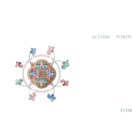
ACCUEIL
PORTF
0
Partages
ÉVÈN