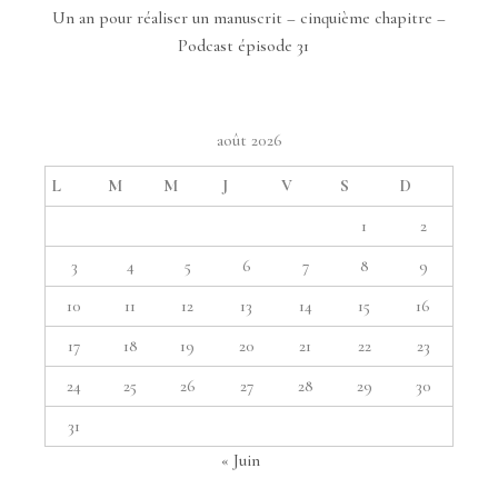
Un an pour réaliser un manuscrit – cinquième chapitre –
Podcast épisode 31
août 2026
L
M
M
J
V
S
D
1
2
3
4
5
6
7
8
9
10
11
12
13
14
15
16
17
18
19
20
21
22
23
24
25
26
27
28
29
30
31
« Juin