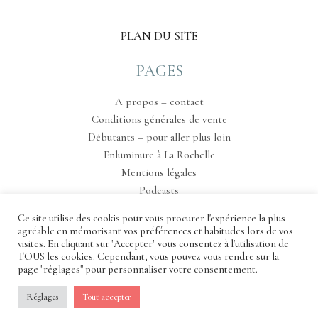
PLAN DU SITE
PAGES
A propos – contact
Conditions générales de vente
Débutants – pour aller plus loin
Enluminure à La Rochelle
Mentions légales
Podcasts
Tableau de bord
Ce site utilise des cookis pour vous procurer l'expérience la plus
agréable en mémorisant vos préférences et habitudes lors de vos
visites. En cliquant sur "Accepter" vous consentez à l'utilisation de
TOUS les cookies. Cependant, vous pouvez vous rendre sur la
page "réglages" pour personnaliser votre consentement.
Réglages
Rife
Tout accepter
WordPress Theme ♥ Proudly built by
Apollo13Themes
- Edit this text