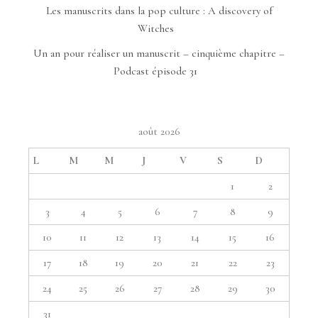
Les manuscrits dans la pop culture : A discovery of
Witches
Un an pour réaliser un manuscrit – cinquième chapitre –
Podcast épisode 31
août 2026
L
M
M
J
V
S
D
1
2
3
4
5
6
7
8
9
10
11
12
13
14
15
16
17
18
19
20
21
22
23
24
25
26
27
28
29
30
31