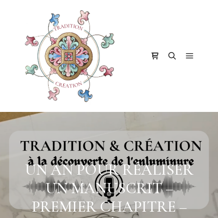
Menu pr
Barre de boutique
Rechercher
UN AN POUR RÉALISER
UN MANUSCRIT –
PREMIER CHAPITRE –